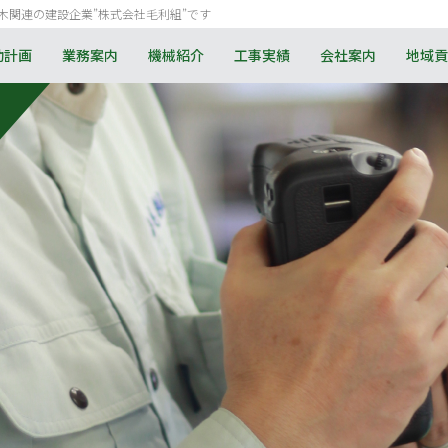
木関連の建設企業”株式会社毛利組”です
動計画
業務案内
機械紹介
工事実績
会社案内
地域貢