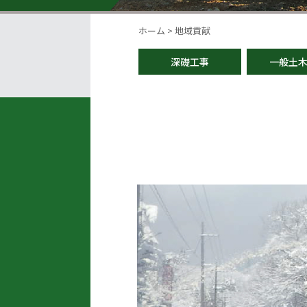
ホーム
>
地域貢献
深礎工事
一般土