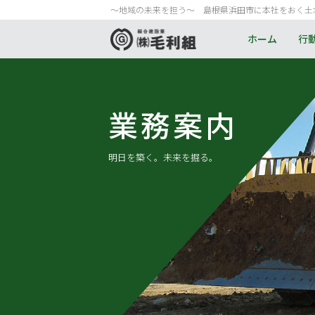
〜地域の未来を担う〜 島根県浜田市に本社をおく土
ホーム
行
業務案内
明日を築く。
未来を掘る。