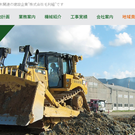
木関連の建設企業”株式会社毛利組”です
動計画
業務案内
機械紹介
工事実績
会社案内
地域貢