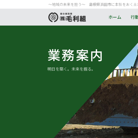
〜地域の未来を担う〜 島根県浜田市に本社をおく土
ホーム
行
業務案内
明日を築く。
未来を掘る。