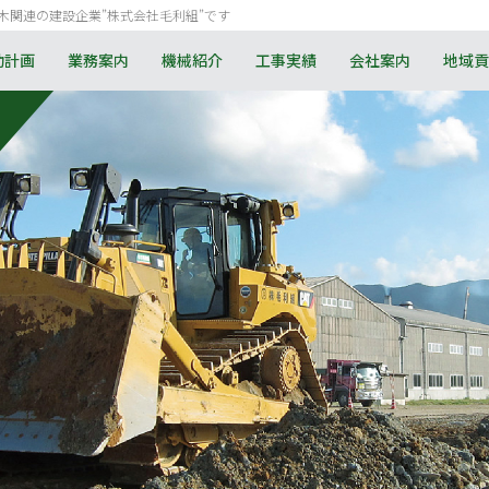
木関連の建設企業”株式会社毛利組”です
動計画
業務案内
機械紹介
工事実績
会社案内
地域貢