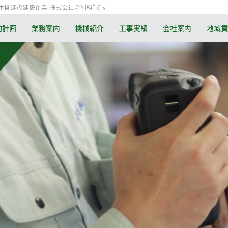
木関連の建設企業”株式会社毛利組”です
動計画
業務案内
機械紹介
工事実績
会社案内
地域貢