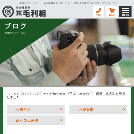
〜地域の未来を担う〜 島根県浜田市に本社をおく土木関連の建設企業”株式会社毛利組”です
ブログ
毛利組のスタッフ日記
ホーム
>
ブログ
>
お知らせ
>
令和元年度（平成30年度施工）優良工事表彰を受賞
しました
お知らせ
地域貢献
日々の出来事