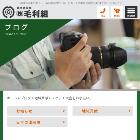
〜地域の未来を担う〜 島根県浜田市に本社をおく土木関連の建設企業”株式会社毛利組”です
ブログ
毛利組のスタッフ日記
ホーム
>
ブログ
>
地域貢献
>
スケッチ大会をお手伝い。
お知らせ
地域貢献
日々の出来事