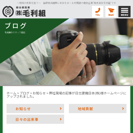
〜地域の未来を担う〜 島根県浜田市に本社をおく土木関連の建設企業”株式会社毛利組”です
ブログ
毛利組のスタッフ日記
ホーム
>
ブログ
>
お知らせ
>
弊社現場の記事が日立建機日本(株)様ホームページに
アップされました。
お知らせ
地域貢献
日々の出来事