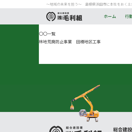
〜地域の未来を担う〜 島根県浜田市に本社をおく土
ホーム
行
〇〇一覧
林地荒廃防止事業 田橋地区工事
総合建設