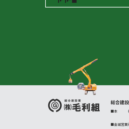
総合建設
■
本 
■金城営業