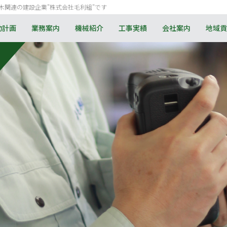
木関連の建設企業”株式会社毛利組”です
動計画
業務案内
機械紹介
工事実績
会社案内
地域貢