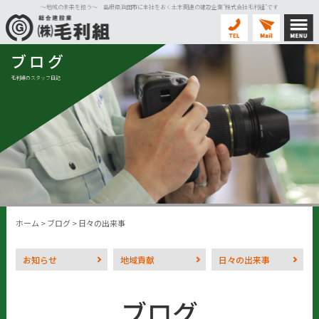
〜地域の未来を担う〜 島根県浜田市に本社をおく土木関連の建設企業”株式会社毛利組”です
ブログ
毛利組のスタッフ日記
ホーム
>
ブログ
>
日々の出来事
お知らせ
地域貢献
日々の出来事
ブログ