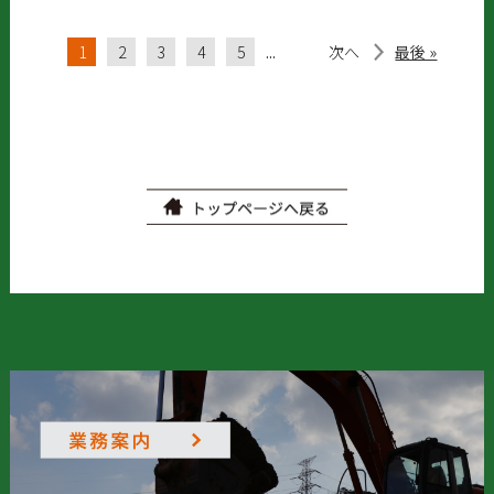
1
2
3
4
5
...
次へ
最後 »