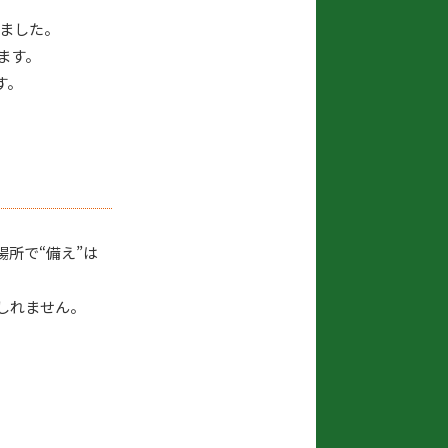
れました。
ます。
す。
所で“備え”は
しれません。