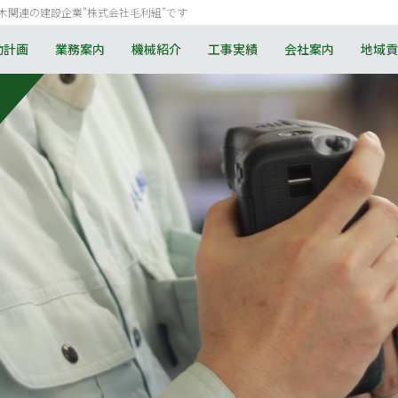
木関連の建設企業”株式会社毛利組”です
動計画
業務案内
機械紹介
工事実績
会社案内
地域貢