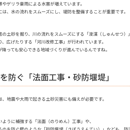
帯やゲリラ豪雨による水害が増えています。
には、水の流れをスムーズにし、堤防を整備することが重要です。
底の土砂を掘り、川の流れをスムーズにする「浚渫（しゅんせつ）
り、広げたりする「河川改修工事」が行われています。
が降っても安心できる地域づくりが進んでいるんですね。
を防ぐ「法面工事・砂防堰堤」
は、地震や大雨で起きる土砂災害にも備えが必要です。
いように補強する「法面（のりめん）工事」や、
るのを防ぐ壁のような「砂防堰堤（さぼうえんてい）」なども、防