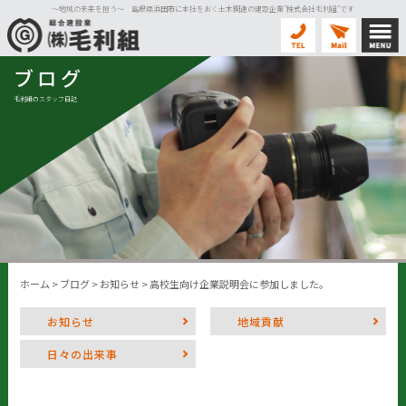
〜地域の未来を担う〜 島根県浜田市に本社をおく土木関連の建設企業”株式会社毛利組”です
ブログ
毛利組のスタッフ日記
ホーム
>
ブログ
>
お知らせ
>
高校生向け企業説明会に参加しました。
お知らせ
地域貢献
日々の出来事