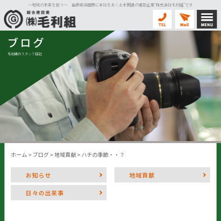
〜地域の未来を担う〜 島根県浜田市に本社をおく土木関連の建設企業”株式会社毛利組”です
ブログ
毛利組のスタッフ日記
ホーム
>
ブログ
>
地域貢献
>
ハチの季節・・？
お知らせ
地域貢献
日々の出来事