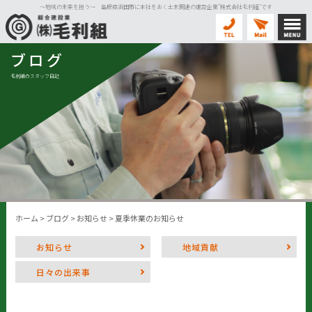
〜地域の未来を担う〜 島根県浜田市に本社をおく土木関連の建設企業”株式会社毛利組”です
ブログ
毛利組のスタッフ日記
ホーム
>
ブログ
>
お知らせ
>
夏季休業のお知らせ
お知らせ
地域貢献
日々の出来事