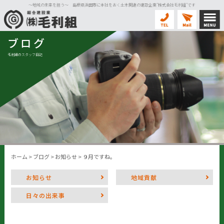
〜地域の未来を担う〜 島根県浜田市に本社をおく土木関連の建設企業”株式会社毛利組”です
ブログ
毛利組のスタッフ日記
ホーム
>
ブログ
>
お知らせ
>
９月ですね。
お知らせ
地域貢献
日々の出来事