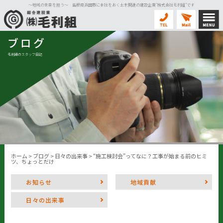
〜地域の未来を担う〜 島根県浜田市に本社をおく土木関連の建設企業”株式会社毛利組”です
ブログ
毛利組のスタッフ日記
ホーム
>
ブログ
>
日々の出来事
>
“施工検討会”ってなに？工事が始まる前のヒミ
ツ、ちょっとだけ
お知らせ
地域貢献
日々の出来事