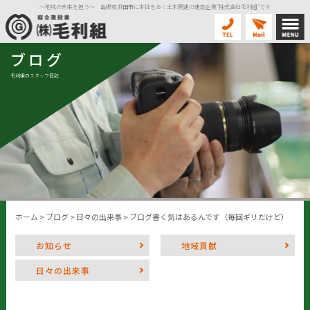
〜地域の未来を担う〜 島根県浜田市に本社をおく土木関連の建設企業”株式会社毛利組”です
ブログ
毛利組のスタッフ日記
ホーム
>
ブログ
>
日々の出来事
>
ブログ書く気はあるんです（毎回ギリだけど）
お知らせ
地域貢献
日々の出来事