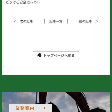
どうぞご安全に〜🌻✨
＜
次の記事
記事一覧
前の記事
＞