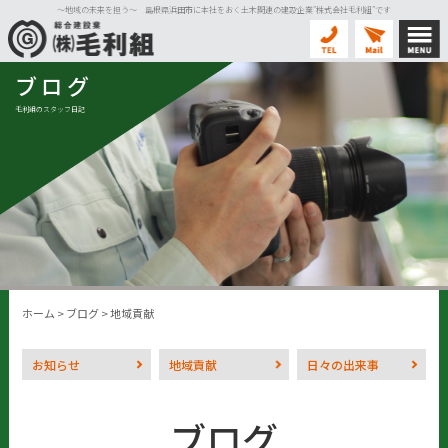
〜地域の未来を担う〜 島根県浜田市に本社をおく土木関連の建設企業”株式会社毛利組”です
ブログ
毛利組のスタッフ日記
ホーム
>
ブログ
>
地域貢献
お知らせ
地域貢献
日々の出来事
ブログ